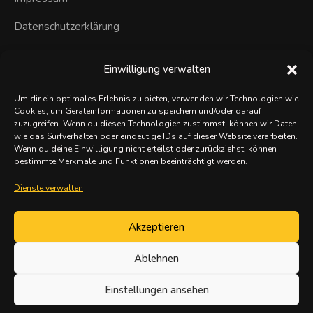
Datenschutzerklärung
Cookie-Richtlinie (EU)
Einwilligung verwalten
Navigation
Startseite
Um dir ein optimales Erlebnis zu bieten, verwenden wir Technologien wie
Cookies, um Geräteinformationen zu speichern und/oder darauf
zuzugreifen. Wenn du diesen Technologien zustimmst, können wir Daten
Leistungen
wie das Surfverhalten oder eindeutige IDs auf dieser Website verarbeiten.
Wenn du deine Einwilligung nicht erteilst oder zurückziehst, können
Verhinderungspflege
bestimmte Merkmale und Funktionen beeinträchtigt werden.
Team
Dienste verwalten
Karriere
Akzeptieren
Kontakt
Ablehnen
© 2026 Lotus Betreuungsdienst
Einstellungen ansehen
website mit ♥︎ erstellt von we-make-marketing.com