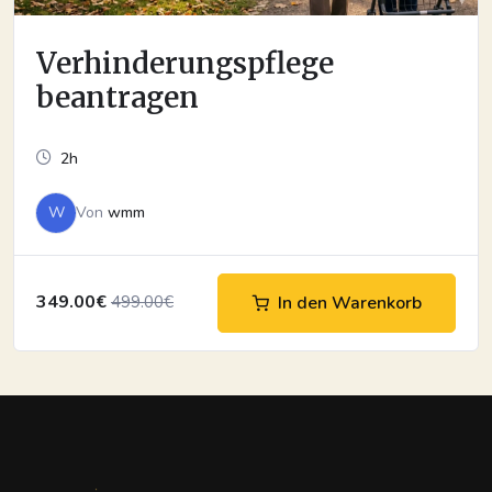
Verhinderungspflege
beantragen
2h
W
Von
wmm
349.00€
In den Warenkorb
499.00€