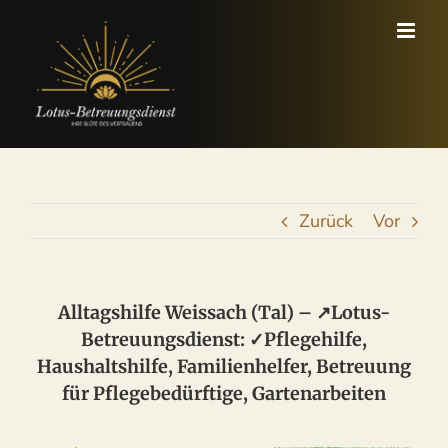
Zum
Inhalt
springen
Zurück
Vor
Alltagshilfe Weissach (Tal) – ↗️Lotus-
Betreuungsdienst: ✓Pflegehilfe,
Haushaltshilfe, Familienhelfer, Betreuung
für Pflegebedürftige, Gartenarbeiten