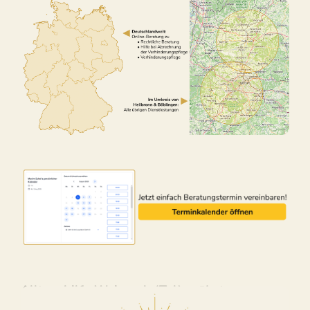
Alltagshilfe Weissach (Tal) – ↗️Lotus-