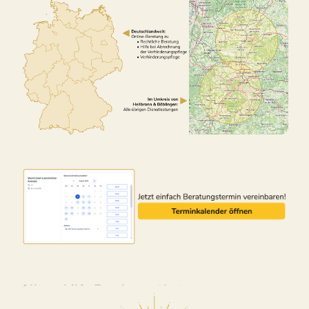
Alltagshilfe Berglen – ↗️Lotus-