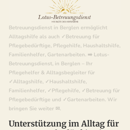
Betreuungsdienst: ✓Haushaltshilfe,
Familienhelfer, Pflegehilfe, Betreuung für
Pflegebedürftige, Gartenarbeiten. ↗️Lotus-
Betreuungsdienst in Berglen ermöglicht
Alltagshilfe als auch ✓Betreuung für
Pflegebedürftige, Pflegehilfe, Haushaltshilfe,
Familienhelfer, Gartenarbeiten. ➡️ Lotus-
Betreuungsdienst, in Berglen – Ihr
Pflegehelfer & Alltagsbegleiter für
✓Alltagshilfe, ✓Haushaltshilfe,
Familienhelfer, ✓Pflegehilfe, ✓Betreuung für
Pflegebedürftige und ✓Gartenarbeiten. Wir
bringen Sie weiter ✉.
Unterstützung im Alltag für