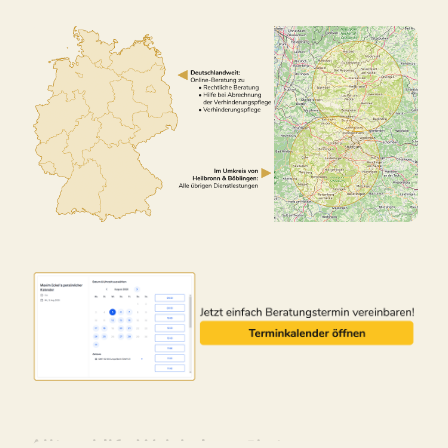
Alltagshilfe Welzheim – ↗️Lotus-