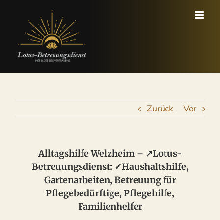
Zum
Inhalt
springen
Zurück
Vor
Alltagshilfe Welzheim – ↗️Lotus-
Betreuungsdienst: ✓Haushaltshilfe,
Gartenarbeiten, Betreuung für
Pflegebedürftige, Pflegehilfe,
Familienhelfer