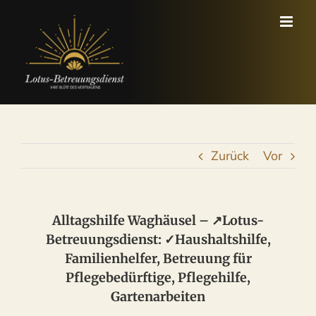
Zum
Inhalt
springen
Zurück
Vor
Alltagshilfe Waghäusel – ↗️Lotus-
Betreuungsdienst: ✓Haushaltshilfe,
Familienhelfer, Betreuung für
Pflegebedürftige, Pflegehilfe,
Gartenarbeiten