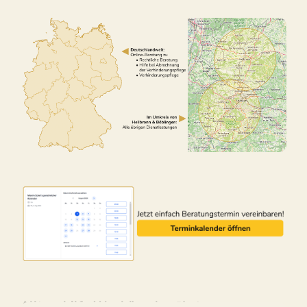
Alltagshilfe Waghäusel – ↗️Lotus-