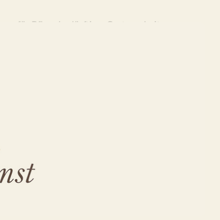
ung für Pflegebedürftige, Gartenarbeiten.
egebedürftige, Haushaltshilfe, Familienhelfer,
ng für Pflegebedürftige als auch
en Sie unsere Webseite ✉.