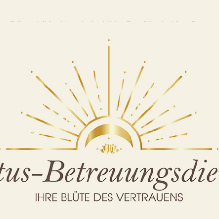
 ✓Pflegehilfe, Haushaltshilfe, Familienhelfer, Betreu
 zu Alltagshilfe und ✓Pflegehilfe, Betreuung für Pfl
haltshilfe, Familienhelfer, ✓Alltagshilfe, ✓Betreuu
dienst, Ihr Pflegehelfer & Alltagsbegleiter. Besuch