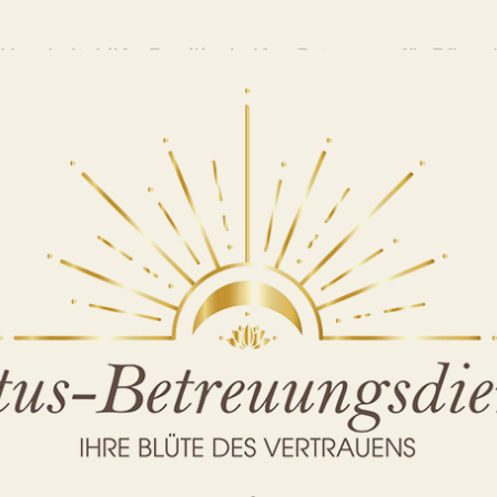
aushaltshilfe, Familienhelfer, Betreuung für Pflegeb
uungsdienst als auch ✓Haushaltshilfe, Familienhelfer,
t: ✓Haushaltshilfe, Familienhelfer, ✓Alltagshilfe, ✓
& Alltagsbegleiter. Wir sind für Sie da ✉.