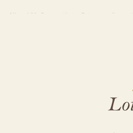
Alltagshilfe Owen – ↗️Lotus-Betreuungsdienst: ✓H
Sie über Alltagshilfe für Owen bei ↗️Lotus-Betre
Gartenarbeiten. Direkt bei Lotus-Betreuungsdiens
oder ✓Gartenarbeiten für Owen, Ihr Pflegehelfer 