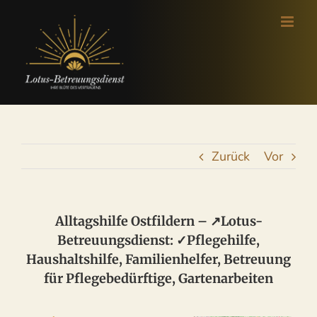
Zum
Inhalt
springen
Zurück
Vor
Alltagshilfe Ostfildern – ↗️Lotus-
Betreuungsdienst: ✓Pflegehilfe,
Haushaltshilfe, Familienhelfer, Betreuung
für Pflegebedürftige, Gartenarbeiten