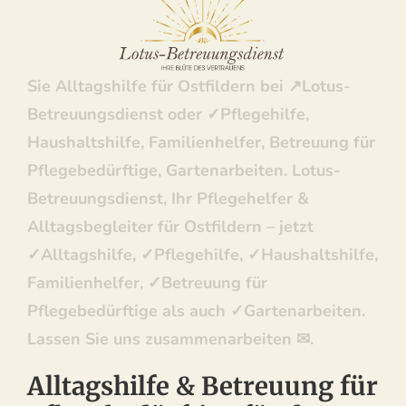
Betreuungsdienst: ✓Pflegehilfe,
Haushaltshilfe, Familienhelfer, Betreuung für
Pflegebedürftige, Gartenarbeiten. Entdecken
Sie Alltagshilfe für Ostfildern bei ↗️Lotus-
Betreuungsdienst oder ✓Pflegehilfe,
Haushaltshilfe, Familienhelfer, Betreuung für
Pflegebedürftige, Gartenarbeiten. Lotus-
Betreuungsdienst, Ihr Pflegehelfer &
Alltagsbegleiter für Ostfildern – jetzt
✓Alltagshilfe, ✓Pflegehilfe, ✓Haushaltshilfe,
Familienhelfer, ✓Betreuung für
Pflegebedürftige als auch ✓Gartenarbeiten.
Lassen Sie uns zusammenarbeiten ✉.
Alltagshilfe & Betreuung für