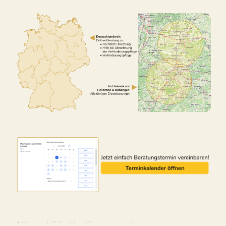
Alltagshilfe Neulingen – ↗️Lotus-