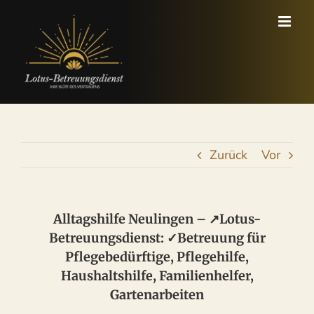
Zum
Inhalt
springen
Zurück
Vor
Alltagshilfe Neulingen – ↗️Lotus-
Betreuungsdienst: ✓Betreuung für
Pflegebedürftige, Pflegehilfe,
Haushaltshilfe, Familienhelfer,
Gartenarbeiten