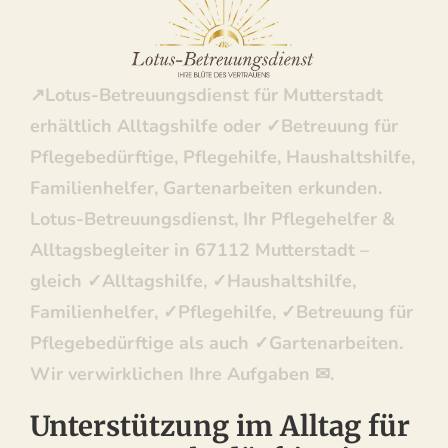
Betreuungsdienst: ✓Haushaltshilfe,
Familienhelfer, Pflegehilfe, Betreuung für
Pflegebedürftige, Gartenarbeiten. Bei
↗️Lotus-Betreuungsdienst für Mutterstadt
erhältlich Alltagshilfe oder ✓Betreuung für
Pflegebedürftige, Pflegehilfe, Haushaltshilfe,
Familienhelfer, Gartenarbeiten erkunden.
Lotus-Betreuungsdienst, Ihr Pflegehelfer &
Alltagsbegleiter in 67112 Mutterstadt –
gleich ✓Alltagshilfe, ✓Haushaltshilfe,
Familienhelfer, ✓Pflegehilfe, ✓Betreuung für
Pflegebedürftige als auch ✓Gartenarbeiten.
Wir verwirklichen Ihre Aufgaben ✉.
Unterstützung im Alltag für