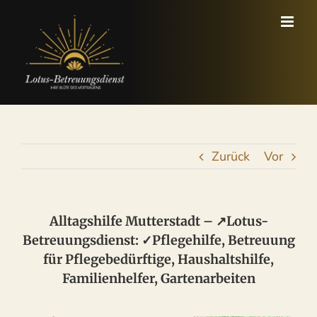
Zum
Inhalt
springen
Zurück
Vor
Alltagshilfe Mutterstadt – ↗️Lotus-
Betreuungsdienst: ✓Pflegehilfe, Betreuung
für Pflegebedürftige, Haushaltshilfe,
Familienhelfer, Gartenarbeiten