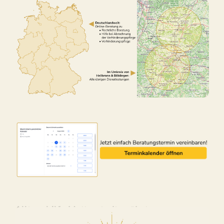
Alltagshilfe Mutterstadt – ↗️Lotus-