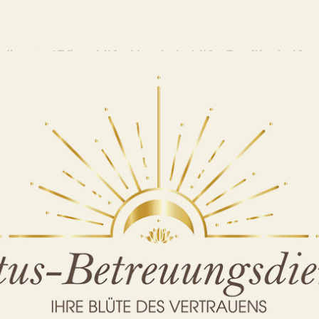
dienst: ✓Pflegehilfe, Haushaltshilfe, Familienhelfer,
↗️Lotus-Betreuungsdienst oder ✓Betreuung für Pflegeb
ienst, Ihr Pflegehelfer & Alltagsbegleiter bietet ✓Ha
nd ✓Gartenarbeiten für 72663 Großbettlingen. Mit uns