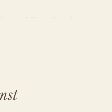
 Betreuung für Pflegebedürftige, Gartenarbeiten.
edürftige, Haushaltshilfe, Familienhelfer,
ushaltshilfe, Familienhelfer, ✓Alltagshilfe,
 erreichen Sie Ihre Ziele ✉.