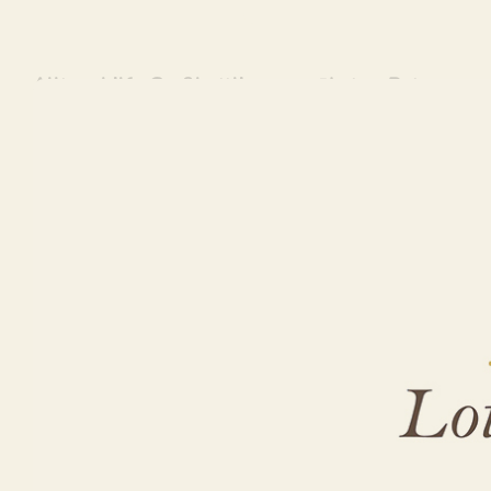
Alltagshilfe Großbettlingen – ↗️Lotus-Betreuungs
Alltagshilfe für Großbettlingen – entdecken bei 
Pflegehilfe, Gartenarbeiten. ➡️ Lotus-Betreuungsd
✓Pflegehilfe, ✓Betreuung für Pflegebedürftige u